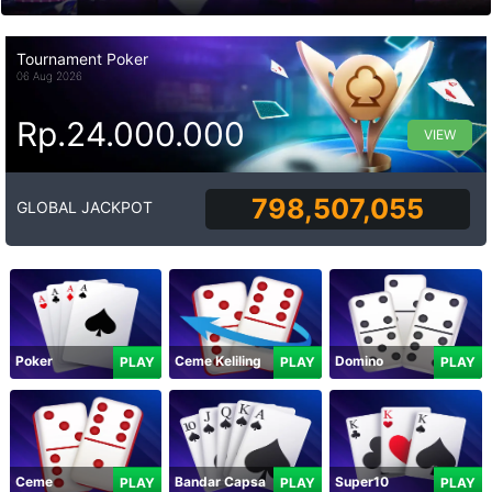
Tournament Poker
06 Aug 2026
Rp.24.000.000
VIEW
798,507,055
GLOBAL JACKPOT
Poker
Ceme Keliling
Domino
PLAY
PLAY
PLAY
Ceme
Bandar Capsa
Super10
PLAY
PLAY
PLAY