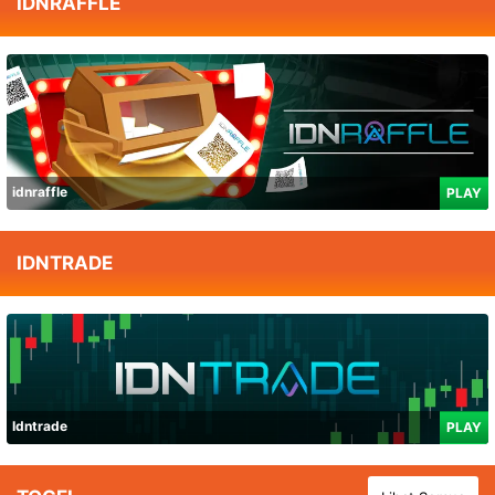
IDNRAFFLE
idnraffle
PLAY
IDNTRADE
Idntrade
PLAY