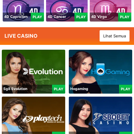
4D Capricorn
4D Cancer
4D Virgo
PLAY
PLAY
PLAY
LIVE CASINO
Lihat Semua
Sg8 Evolution
Hogaming
PLAY
PLAY