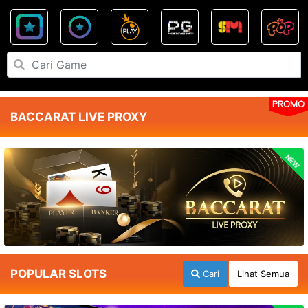
PROMO
BACCARAT LIVE PROXY
NEW
POPULAR SLOTS
Cari
Lihat Semua