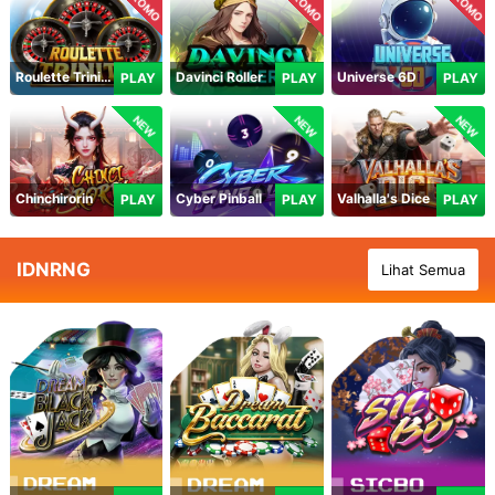
PROMO
PROMO
PROMO
Roulette Trinity
Davinci Roller
Universe 6D
PLAY
PLAY
PLAY
NEW
NEW
NEW
Chinchirorin
Cyber Pinball
Valhalla's Dice
PLAY
PLAY
PLAY
IDNRNG
Lihat Semua