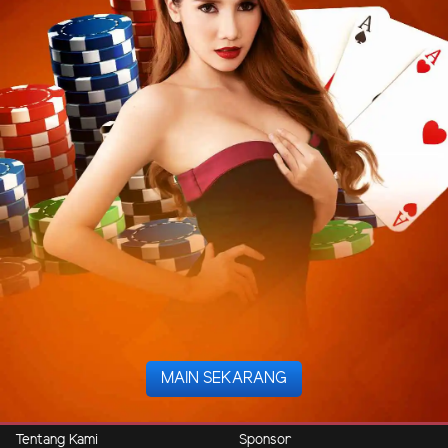
MAIN SEKARANG
Tentang Kami
Sponsor