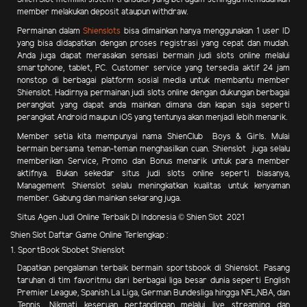
member melakukan deposit ataupun withdraw.
Permainan dalam
Shienslots
bisa dimainkan hanya menggunakan 1 user ID
yang bisa didapatkan dengan proses registrasi yang cepat dan mudah.
Anda juga dapat merasakan sensasi bermain judi slots online melalui
smartphone, tablet, PC. Customer service yang tersedia aktif 24 jam
nonstop di berbagai platform sosial media untuk membantu member
Shienslot. Hadirnya permainan judi slots online dengan dukungan berbagai
perangkat yang dapat anda mainkan dimana dan kapan saja seperti
perangkat Android maupun iOS yang tentunya akan menjadi lebih menarik.
Member setia kita mempunyai nama ShienClub Boys & Girls. Mulai
bermain bersama teman-teman menghasilkan cuan.
Shienslot juga selalu
memberikan Service, Promo dan Bonus menarik
untuk para member
aktifnya. Bukan sekedar situs judi slots online seperti biasanya,
Management Shienslot selalu meningkatkan kualitas untuk kenyaman
member. Gabung dan mainkan sekarang juga.
Situs Agen Judi Online Terbaik Di Indonesia © Shien Slot 2021
Shien Slot Daftar Game Online Terlengkap :
1. SportBook Sbobet Shienslot
Dapatkan pengalaman terbaik bermain sportsbook di Shienslot. Pasang
taruhan di tim favoritmu dari berbagai liga besar dunia seperti English
Premier League, Spanish La Liga, German Bundesliga hingga NFL,NBA, dan
Tennis. Nikmati keseruan pertandingan melalui live streaming dan