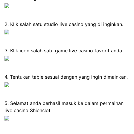
2. Klik salah satu studio live casino yang di inginkan.
3. Klik icon salah satu game live casino favorit anda
4. Tentukan table sesuai dengan yang ingin dimainkan.
5. Selamat anda berhasil masuk ke dalam permainan
live casino Shienslot