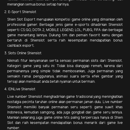
menangkan semua bonus setiap harinya.
2. E-Sport Shienslot
Shien Slot Esport merupakan kompetisi game online yang dimainkan oleh
profesional gamer. Berbagai jenis game e-sports dihadirkan Shienslot
seperti CS:GO, DOTA 2, MOBILE LEGEND, LOL, PUBG, FIFA dan berbagai
game menantang lainnya. Dukung tim dan pemain favorit kamu dengan
bertaruh di Shienslot serta raih kesempatan mendapatkan bonus
cashback esport.
3. Slots Online Shienslot
Nikmati fitur kenyamanan serta sensasi permainan slots dari Shienslot.
Kategori game yang satu ini Tidak bisa dianggap remeh, karena dari
permainannya yang simple tidak membosankan, Juga permainan yang
semakin ramai penggunanya, animasi suara serta efek gambar yang
tersaji akan membuat anda betah nyaman untuk bermain.
4. IDNLive Shienslot
Live number Shienslot menghadirkan game tradisional yang meningkatkan
nostalgia pecinta taruhan online akan permainan jaman dulu. Live number
Shienslot memiliki banyak permainan seru seperti game suwit khas
Indonesia, kemudian samgong, ada juga gongball dan game seru lainnya.
Mainkan sekarang juga game online hits paling terpercaya hanya di Shien
Slot dan raih kesempatan mendapatkan bonus menarik dari game live
number.