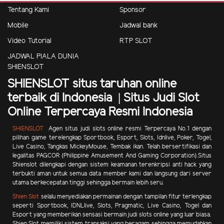
Tentang Kami
Sponsor
Mobile
Jadwal bank
Video Tutorial
RTP SLOT
JADWAL PIALA DUNIA
SHIENSLOT
SHIENSLOT situs taruhan online
terbaik di Indonesia | Situs Judi Slot
Online Terpercaya Resmi Indonesia
SHIENSLOT
Agen situs judi slots online resmi Terpercaya No.1 dengan
pilihan game terelengkap Sportbook, Esport, Slots, Idnlive, Poker, Togel,
Live Casino, Tangkas MickeyMouse, Tembak ikan.
Telah bersertifikasi dan
legalitas PAGCOR (Philippine Amusement And Gaming Corporation).Situs
Shienslot dilengkapi dengan sistem keamanan terenkripsi anti hack yang
terbukti aman untuk semua data member kami dan langsung dari server
utama berkecepatan tinggi sehingga bermain lebih seru.
Shien Slot
selalu menyediakan permainan dengan tampilan fitur terlengkap
seperti Sportbook, IDNLlive, Slots, Pragmatic, Live Casino, Togel dan
Esport yang memberikan sensasi bermain judi slots online yang luar biasa.
Shien Slot memiliki sistem transaksi yang beragam sehingga memudahkan